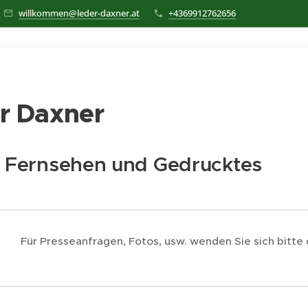
willkommen@leder-daxner.at
+4369912762656
r Daxner
, Fernsehen und Gedrucktes
Für Presseanfragen, Fotos, usw. wenden Sie sich bitte 